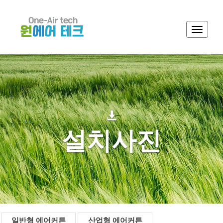
Toggle
navigati
설치사진
일반형 에어커튼
산업형 에어커튼