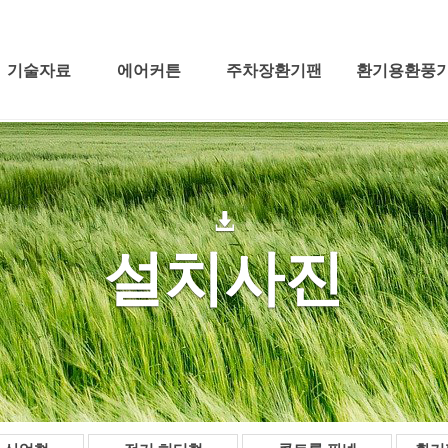
기술자료
에어커튼
주차장환기팬
환기용환풍
설치사진