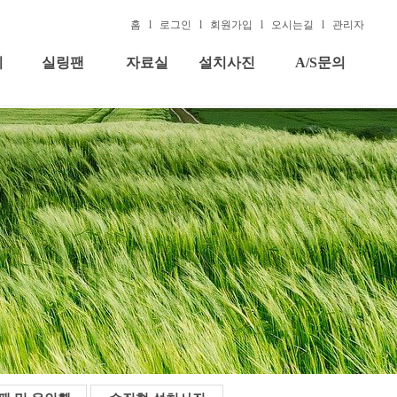
홈
l
로그인
l
회원가입
l
오시는길
l
관리자
기
실링팬
자료실
설치사진
A/S문의