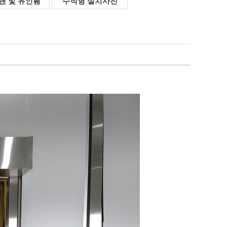
팬 및 유인휀
수직형 설치사진