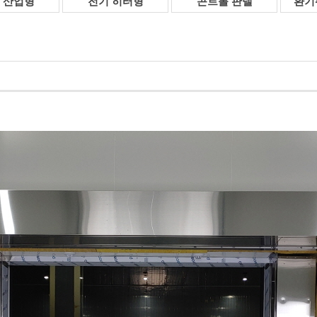
 산업형
전기 히터형
콘트롤 판넬
환기