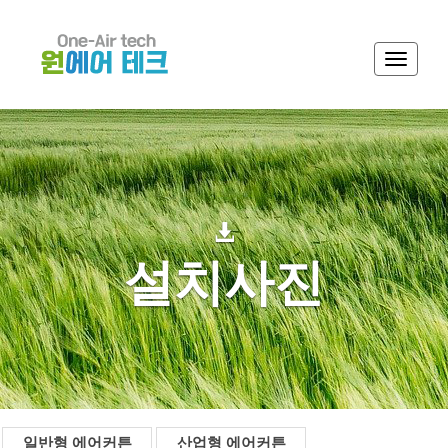
Toggle
navigati
설치사진
일반형 에어커튼
산업형 에어커튼