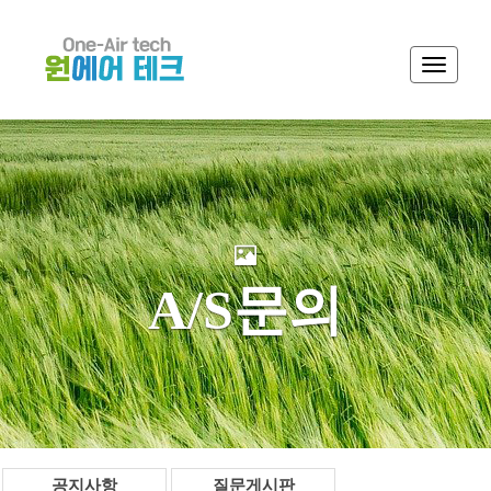
Toggle
navigati
A/S문의
공지사항
질문게시판